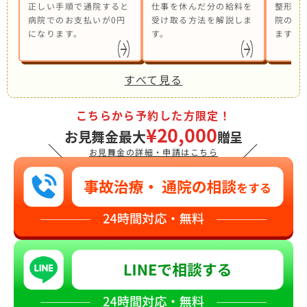
正しい手順で通院すると
仕事を休んだ分の給料を
整形外
病院でのお支払いが0円
受け取る方法を解説しま
院の併
になります。
す。
ます。
すべて見る
こちらから予約した方限定！
¥20,000
お見舞金最大
贈呈
＼
／
お見舞金の詳細・申請はこちら