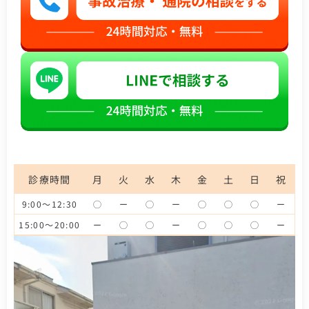
診療時間
月
火
水
木
金
土
日
祝
9:00～12:30
◯
ー
◯
ー
◯
◯
◯
ー
15:00～20:00
ー
◯
◯
ー
◯
◯
◯
ー