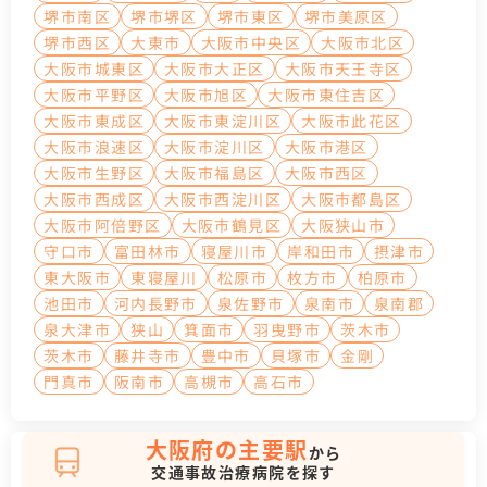
堺市南区
堺市堺区
堺市東区
堺市美原区
堺市西区
大東市
大阪市中央区
大阪市北区
大阪市城東区
大阪市大正区
大阪市天王寺区
大阪市平野区
大阪市旭区
大阪市東住吉区
大阪市東成区
大阪市東淀川区
大阪市此花区
大阪市浪速区
大阪市淀川区
大阪市港区
大阪市生野区
大阪市福島区
大阪市西区
大阪市西成区
大阪市西淀川区
大阪市都島区
大阪市阿倍野区
大阪市鶴見区
大阪狭山市
守口市
富田林市
寝屋川市
岸和田市
摂津市
東大阪市
東寝屋川
松原市
枚方市
柏原市
池田市
河内長野市
泉佐野市
泉南市
泉南郡
泉大津市
狭山
箕面市
羽曳野市
茨木市
茨木市
藤井寺市
豊中市
貝塚市
金剛
門真市
阪南市
高槻市
高石市
大阪府の主要駅
から
交通事故治療病院を探す