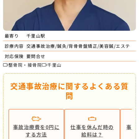
千里山駅
最寄り
交通事故治療/鍼灸/背骨骨盤矯正/美容鍼/エステ
診療内容
要問合せ
対応保険
整骨院・接骨院
千里山
交通事故治療に関するよくある質
問
事故治療費を0円に
仕事を休んだ時の
事故
する方法
給料は？