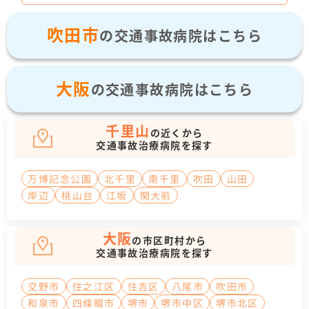
吹田市
の交通事故病院はこちら
大阪
の交通事故病院はこちら
千里山
の近くから
交通事故治療病院を探す
万博記念公園
北千里
南千里
吹田
山田
岸辺
桃山台
江坂
関大前
大阪
の市区町村から
交通事故治療病院を探す
交野市
住之江区
住吉区
八尾市
吹田市
和泉市
四條畷市
堺市
堺市中区
堺市北区