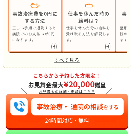
事故治療費を0円に
仕事を休んだ時の
事故
する方法
給料は？
正しい手順で通院すると
仕事を休んだ分の給料を
整形外
病院でのお支払いが0円
受け取る方法を解説しま
院の併
になります。
す。
ます。
すべて見る
こちらから予約した方限定！
¥20,000
お見舞金最大
贈呈
＼
／
お見舞金の詳細・申請はこちら