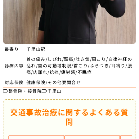
千里山駅
最寄り
首の痛み/しびれ/頭痛/吐き気/肩こり/自律神経の
乱れ/首の可動域制限/首こり/ふらつき/耳鳴り/腰
診療内容
痛/肉離れ/捻挫/疲労感/不眠症
健康保険/その他要問合せ
対応保険
整骨院・接骨院
千里山
交通事故治療に関するよくある質
問