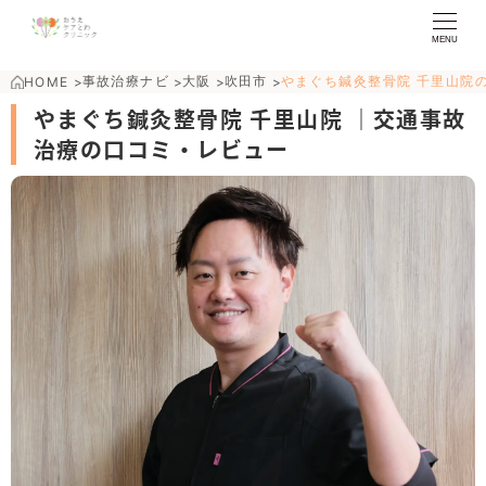
MENU
事故治療ナビ
大阪
吹田市
やまぐち鍼灸整骨院 千里山院
HOME
>
>
>
>
やまぐち鍼灸整骨院 千里山院 ｜交通事故
治療の口コミ・レビュー