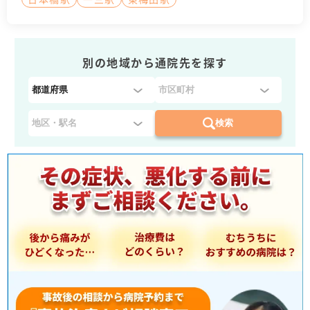
別の地域から通院先を探す
都
道
府
検索
県
を
選
択
：