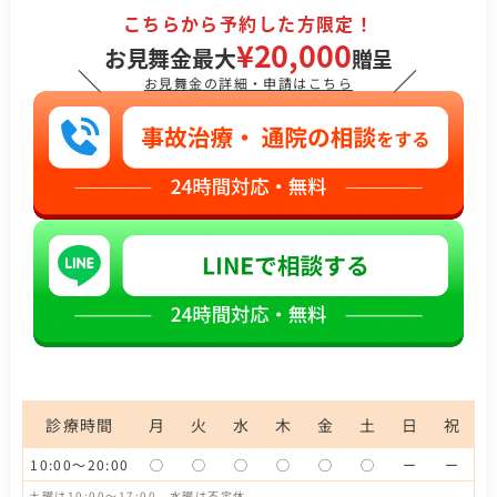
こちらから予約した方限定！
¥20,000
お見舞金最大
贈呈
＼
／
お見舞金の詳細・申請はこちら
診療時間
月
火
水
木
金
土
日
祝
10:00〜20:00
◯
◯
◯
◯
◯
◯
ー
ー
土曜は10:00〜17:00、水曜は不定休