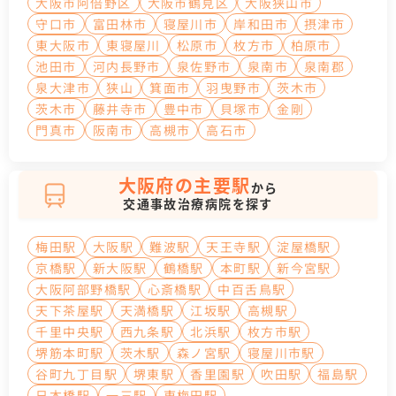
大阪市阿倍野区
大阪市鶴見区
大阪狭山市
守口市
富田林市
寝屋川市
岸和田市
摂津市
東大阪市
東寝屋川
松原市
枚方市
柏原市
池田市
河内長野市
泉佐野市
泉南市
泉南郡
泉大津市
狭山
箕面市
羽曳野市
茨木市
茨木市
藤井寺市
豊中市
貝塚市
金剛
門真市
阪南市
高槻市
高石市
大阪府の主要駅
から
交通事故治療病院を探す
梅田駅
大阪駅
難波駅
天王寺駅
淀屋橋駅
京橋駅
新大阪駅
鶴橋駅
本町駅
新今宮駅
大阪阿部野橋駅
心斎橋駅
中百舌鳥駅
天下茶屋駅
天満橋駅
江坂駅
高槻駅
千里中央駅
西九条駅
北浜駅
枚方市駅
堺筋本町駅
茨木駅
森ノ宮駅
寝屋川市駅
谷町九丁目駅
堺東駅
香里園駅
吹田駅
福島駅
日本橋駅
一三駅
東梅田駅